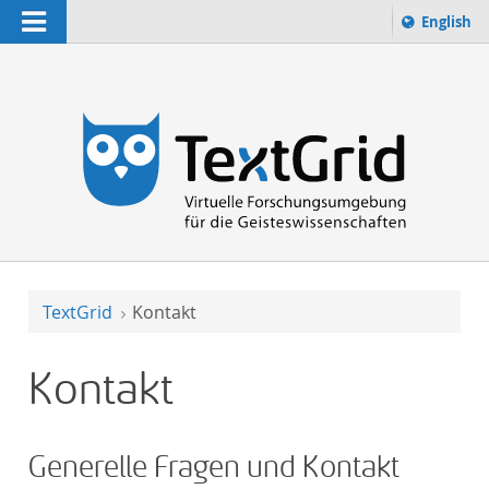
Navigation
Sprache 
English
Suchbegriff:
zur Suche
TextGrid
Kontakt
Kontakt
Generelle Fragen und Kontakt